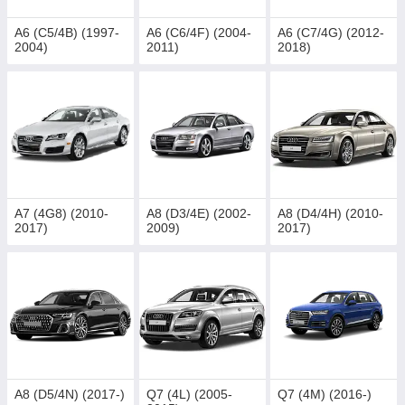
A6 (C5/4B) (1997-
A6 (C6/4F) (2004-
A6 (C7/4G) (2012-
2004)
2011)
2018)
A7 (4G8) (2010-
A8 (D3/4E) (2002-
A8 (D4/4H) (2010-
2017)
2009)
2017)
A8 (D5/4N) (2017-)
Q7 (4L) (2005-
Q7 (4M) (2016-)