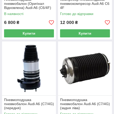
пневмобалон (Оригінал
пневмокомпресор Audi A6 C6
Відновлена) Audi A6 (C6/4F)
4F
(передня права)
В наявності
Готово до відправки
6 800
12 000
₴
₴
Купити
Купити
Пневмоподушка
Пневмоподушка
пневмобалон Audi A6 (C7/4G)
пневмобалон Audi A6 (C7/4G)
(передня)
(задня ліва)