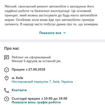
Якісний, своєчасний ремонт автомобіля є запорукою його
надійної роботи та безпечної експлуатації. Це основний
принцип, який можна застосувати до будь-якого автомобіля
марки. Особливо коли мова йде про автомобілях преміум
сегменту. В народі часто побутує думка про те, що іномарки,
а тим більш дорогі не ламаються, досить тільки заливати
Показати все
масло і все буде працювати. Як показує практика це зовсім
не так. Одним з основних вузлів автомобілів преміум
сегменту є пневмопідвіска, яка забезпечує комфорт і
керованість автомобіля. У сучасному світі існує безліч
Про нас
відомих автовиробників, які оснащують свої автомобілі
пневмоподвесками і щоб коли знадобитися
купити
Рейтинг не сформований
пневмобаллон (пневмоподушку)
бути обізнаним у цьому
Менше 5 відгуків за останній рік
питанні.
Працює з 27.09.2018
Спробуємо розібратися, з чого складається пневмосистема
на прикладі автомобіля марки Audi. Основні елементи
м. Київ
пневмопідвіски, це пневмобаллони і амортизатори, які
Нестеровский переулок 7, Київ, Україна
можуть бути як окремими вузлами як
пневмобаллони на
A6C6, A6C7 і A7
, так і єдиним цілим званими
Контакти
пневмостойками. Купити в зборі пневмостойку або
пневмобалон на A8D4 і Q7 4L
можна в нашому інтернет-
Сьогодні працює з 10:00 до 19:00
магазині Airsus за низькою ціною. У компанії Ауді першими
Показати весь графік роботи