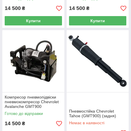
14 500
14 500
₴
₴
Купити
Купити
Компресор пневмопідвіски
пневмокомпресор Chevrolet
Avalanche GMT900
Пневмостійка Chevrolet
Готово до відправки
Tahoe (GMT900) (задня)
14 500
Немає в наявності
₴