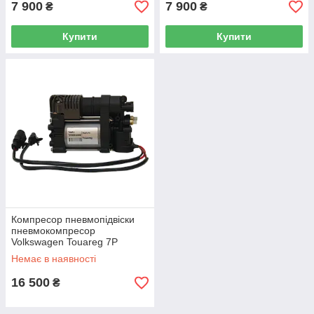
7 900
7 900
₴
₴
Купити
Купити
Компресор пневмопідвіски
пневмокомпресор
Volkswagen Touareg 7P
Немає в наявності
16 500
₴