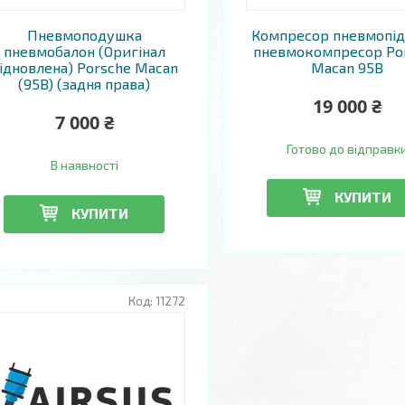
Пневмоподушка
Компресор пневмопід
пневмобалон (Оригінал
пневмокомпресор Po
ідновлена) Porsche Macan
Macan 95B
(95B) (задня права)
19 000 ₴
7 000 ₴
Готово до відправк
В наявності
КУПИТИ
КУПИТИ
11272