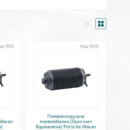
11553
11273
Пневмоподушка
 Macan
пневмобалон (Оригінал
а)
Відновлена) Porsche Macan