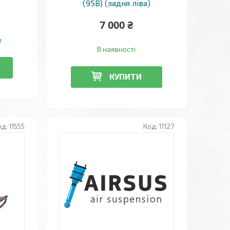
(95B) (задня ліва)
7 000 ₴
и
В наявності
КУПИТИ
11555
11127