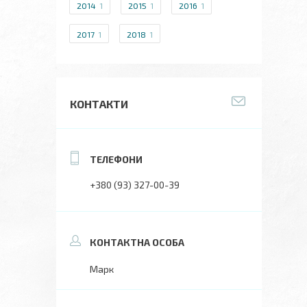
2014
1
2015
1
2016
1
2017
1
2018
1
КОНТАКТИ
+380 (93) 327-00-39
Марк