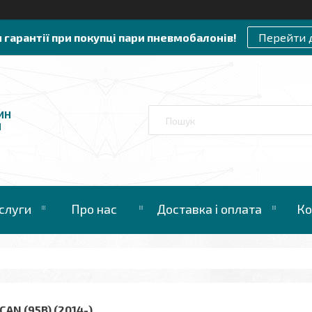
и гарантії при покупці пари пневмобалонів!
Перейти 
ИН
И
слуги
Про нас
Доставка і оплата
Ко
AN (95B) (2014-)