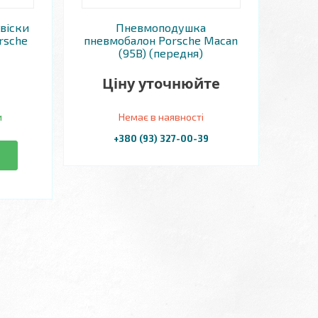
віски
Пневмоподушка
rsche
пневмобалон Porsche Macan
(95B) (передня)
Ціну уточнюйте
и
Немає в наявності
+380 (93) 327-00-39