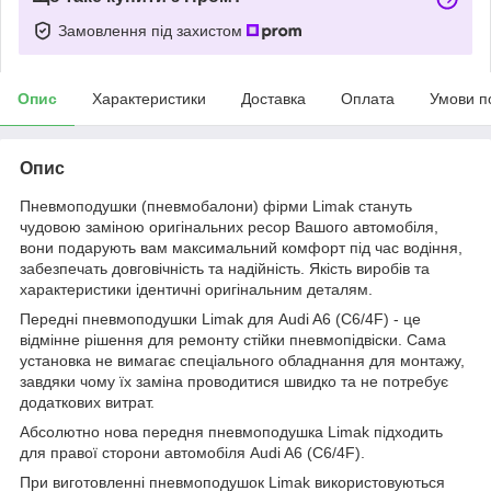
Замовлення під захистом
Опис
Характеристики
Доставка
Оплата
Умови п
Опис
Пневмоподушки (пневмобалони) фірми Limak стануть
чудовою заміною оригінальних ресор Вашого автомобіля,
вони подарують вам максимальний комфорт під час водіння,
забезпечать довговічність та надійність. Якість виробів та
характеристики ідентичні оригінальним деталям.
Передні пневмоподушки Limak для Audi A6 (C6/4F) - це
відмінне рішення для ремонту стійки пневмопідвіски. Сама
установка не вимагає спеціального обладнання для монтажу,
завдяки чому їх заміна проводитися швидко та не потребує
додаткових витрат.
Абсолютно нова передня пневмоподушка Limak підходить
для правої сторони автомобіля Audi A6 (C6/4F).
При виготовленні пневмоподушок Limak використовуються