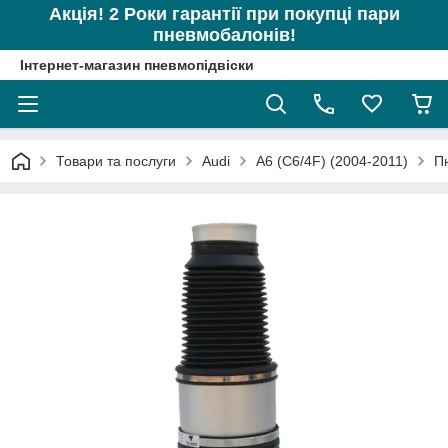
Акція! 2 Роки гарантії при покупці пари
пневмобалонів!
Інтернет-магазин пневмопідвіски
Товари та послуги
Audi
A6 (C6/4F) (2004-2011)
П