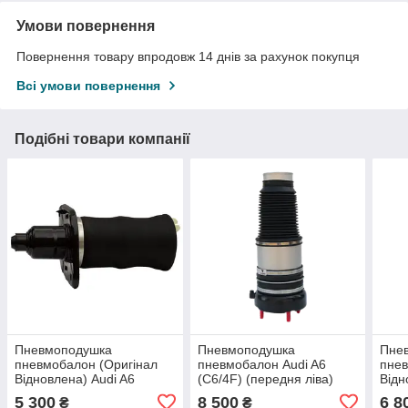
Умови повернення
Повернення товару впродовж 14 днів за рахунок покупця
Всі умови повернення
Подібні товари компанії
Пневмоподушка
Пневмоподушка
Пне
пневмобалон (Оригінал
пневмобалон Audi A6
пнев
Відновлена) Audi A6
(C6/4F) (передня ліва)
Відн
(C5/4B) (задня права)
(C6/
5 300
8 500
6 8
₴
₴