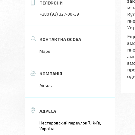
зак
из
Куп
+380 (93) 327-00-39
пне
Укр
Ещ
амо
пне
Марк
амо
амо
про
одн
Airsus
Нестеровский переулок 7, Київ,
Україна