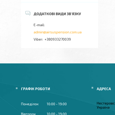
admin@airsuspension.com.ua
+380933270039
ГРАФІК РОБОТИ
Нестеровск
Понеділок
10:00
19:00
Україна
Вівторок
10:00
19:00