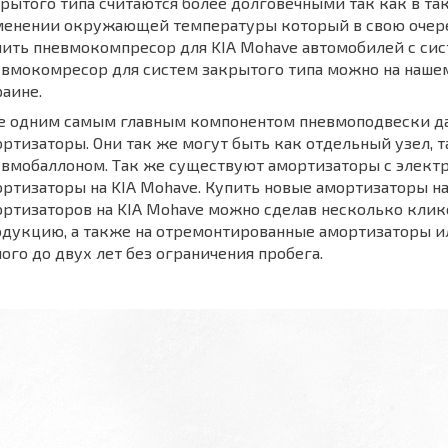
рытого типа считаются более долговечными так как в та
менении окружающей температуры который в свою очере
ить пневмокомпресор для KIA Mohave автомобилей с сис
вмокомресор для систем закрытого типа можно на нашем 
аине.
е одним самым главным компонентом пневмоподвески да
ртизаторы. Они так же могут быть как отдельный узел, т
вмобаллоном. Так же существуют амортизаторы с электр
ртизаторы на KIA Mohave. Купить новые амортизаторы на
ртизаторов на KIA Mohave можно сделав несколько клико
дукцию, а также на отремонтированные амортизаторы ил
ого до двух лет без ограничения пробега.