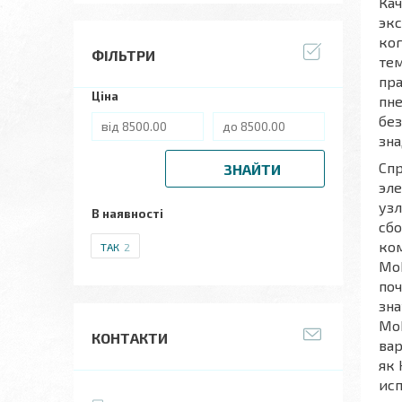
Кач
экс
ког
ФІЛЬТРИ
тем
пра
Ціна
пне
без
зна
Спр
ЗНАЙТИ
эл
узл
В наявності
сбо
ко
ТАК
2
Moh
поч
зна
Moh
КОНТАКТИ
вар
як 
исп