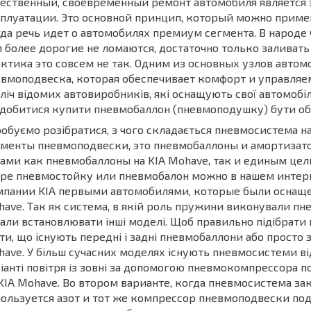
ественный, своевременный ремонт автомобиля является 
плуатации. Это основной принцип, который можно приме
да речь идет о автомобилях премиум сегмента. В народе ч
 более дорогие не ломаются, достаточно только заливать 
ктика это совсем не так. Одним из основных узлов авто
вмоподвеска, которая обеспечивает комфорт и управляемо
ліч відомих автовиробників, які оснащують свої автомоб
добитися купити пневмобаллон (пневмоподушку) бути обі
обуємо розібратися, з чого складається пневмосистема н
ементы пневмоподвески, это пневмобаллоны и амортизат
ами как пневмобаллоны на KIA Mohave, так и единым ц
ре пневмостойку или пневмобалон можно в нашем интерне
мпании KIA первыми автомобилями, которые были оснаще
ave. Так як система, в якій роль пружини виконували п
али встановлювати інші моделі. Щоб правильно підібрат
ти, що існують передні і задні пневмобаллони або просто
ave. У більш сучасних моделях існують пневмосистеми ві
іанті повітря із зовні за допомогою пневмокомпрессора 
KIA Mohave. Во втором варианте, когда пневмосистема за
ользуется азот и тот же компрессор пневмоподвески по