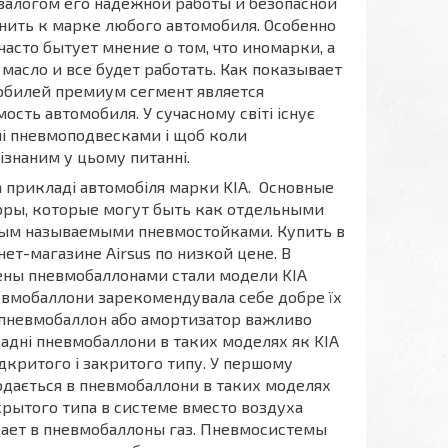
залогом его надежной работы и безопасной
нить к марке любого автомобиля. Особенно
асто бытует мнение о том, что иномарки, а
масло и все будет работать. Как показывает
мобилей премиум сегмент является
сть автомобиля. У сучасному світі існує
ілі пневмоподвесками і щоб коли
знаним у цьому питанні.
а прикладі автомобіля марки KIA. Основные
оры, которые могут быть как отдельными
елым называемыми пневмостойками. Купить в
т-магазине Airsus по низкой цене. В
ны пневмобаллонами стали модели KIA
невмобаллони зарекомендувала себе добре їх
и пневмобаллон або амортизатор важливо
 задні пневмобаллони в таких моделях як KIA
дкритого і закритого типу. У першому
подається в пневмобаллони в таких моделях
крытого типа в системе вместо воздуха
дает в пневмобаллоны газ. Пневмосистемы