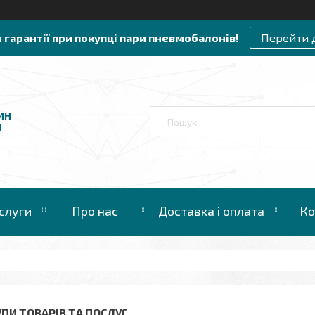
и гарантії при покупці пари пневмобалонів!
Перейти 
ИН
И
слуги
Про нас
Доставка і оплата
Ко
УПИ ТОВАРІВ ТА ПОСЛУГ