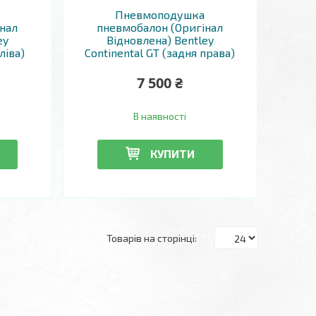
Пневмоподушка
нал
пневмобалон (Оригінал
ey
Відновлена) Bentley
ліва)
Continental GT (задня права)
7 500 ₴
В наявності
КУПИТИ