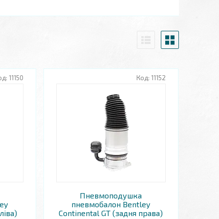
11150
11152
Пневмоподушка
ey
пневмобалон Bentley
ліва)
Continental GT (задня права)