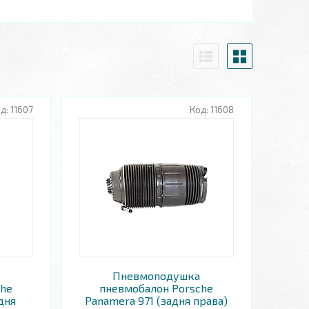
11607
11608
Пневмоподушка
che
пневмобалон Porsche
дня
Panamera 971 (задня права)