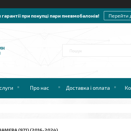
и гарантії при покупці пари пневмобалонів!
Перейти 
ИН
И
слуги
Про нас
Доставка і оплата
Ко
AMERA (971) (2016-2024)