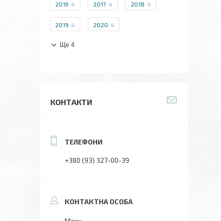
2016
4
2017
4
2018
4
2019
4
2020
4
Ще 4
КОНТАКТИ
+380 (93) 327-00-39
Марк