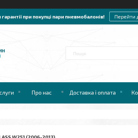
и гарантії при покупці пари пневмобалонів!
Перейти 
ИН
И
слуги
Про нас
Доставка і оплата
Ко
LASS W251 (2006-2013)