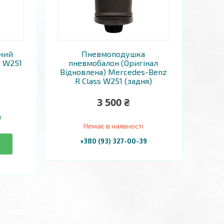
ний
Пневмоподушка
s W251
пневмобалон (Оригінал
Відновлена) Mercedes-Benz
R Class W251 (задня)
3 500 ₴
и
Немає в наявності
+380 (93) 327-00-39