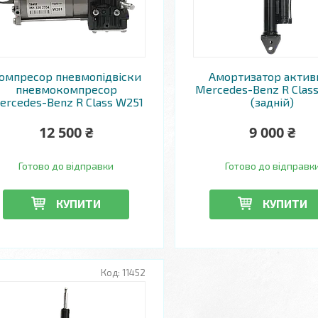
омпресор пневмопідвіски
Амортизатор актив
пневмокомпресор
Mercedes-Benz R Clas
ercedes-Benz R Class W251
(задній)
12 500 ₴
9 000 ₴
Готово до відправки
Готово до відправк
КУПИТИ
КУПИТИ
11452