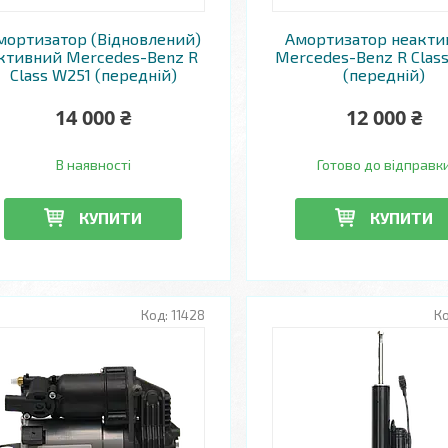
мортизатор (Відновлений)
Амортизатор неакти
ктивний Mercedes-Benz R
Mercedes-Benz R Clas
Class W251 (передній)
(передній)
14 000 ₴
12 000 ₴
В наявності
Готово до відправк
КУПИТИ
КУПИТИ
11428