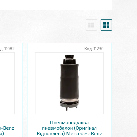
11082
11230
Пневмоподушка
s-Benz
пневмобалон (Оригінал
я)
Відновлена) Mercedes-Benz