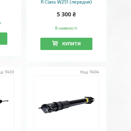
R Class W251 (передня)
5 300 ₴
и
В наявності
КУПИТИ
11403
11404