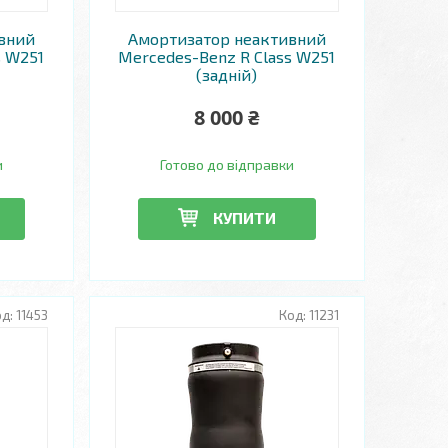
вний
Амортизатор неактивний
s W251
Mercedes-Benz R Class W251
(задній)
8 000 ₴
и
Готово до відправки
КУПИТИ
11453
11231