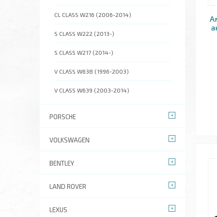
CL CLASS W216 (2006-2014)
А
а
S CLASS W222 (2013-)
S CLASS W217 (2014-)
V CLASS W638 (1996-2003)
V CLASS W639 (2003-2014)
PORSCHE
VOLKSWAGEN
BENTLEY
LAND ROVER
LEXUS