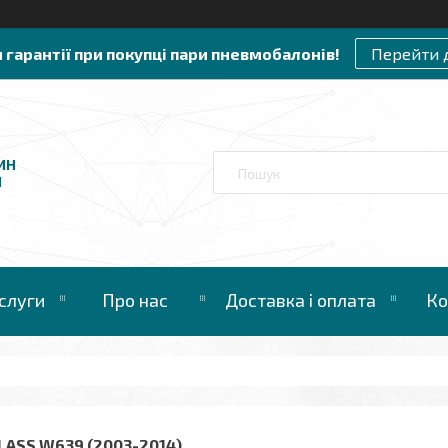
и гарантії при покупці пари пневмобалонів!
Перейти 
ИН
И
слуги
Про нас
Доставка і оплата
Ко
LASS W639 (2003-2014)