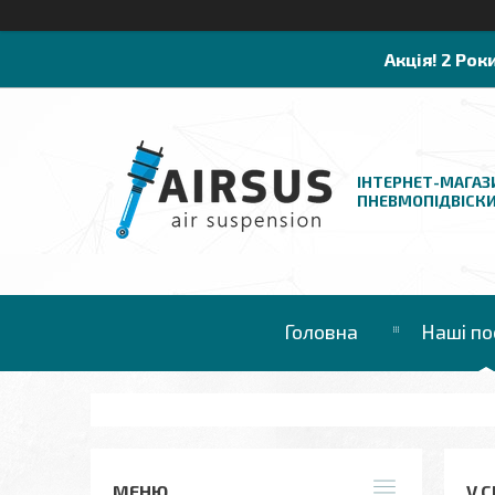
Акція! 2 Рок
ІНТЕРНЕТ-МАГАЗ
ПНЕВМОПІДВІСК
Головна
Наші по
V C