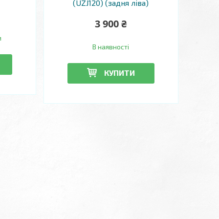
(UZJ120) (задня ліва)
3 900 ₴
и
В наявності
КУПИТИ