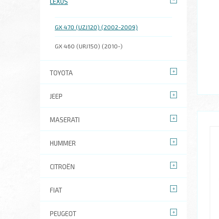
LEXUS
GX 470 (UZJ120) (2002-2009)
GX 460 (URJ150) (2010-)
TOYOTA
JEEP
MASERATI
HUMMER
CITROËN
FIAT
PEUGEOT