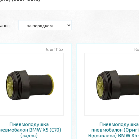
11162
Пневмоподушка
Пневмоподушка
невмобалон BMW X5 (E70)
пневмобалон (Оригі
(задня)
Відновлена) BMW X5 