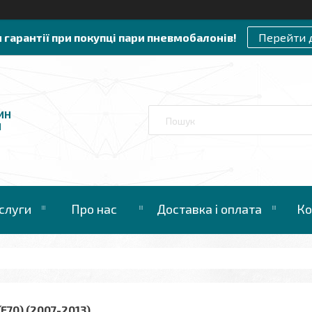
и гарантії при покупці пари пневмобалонів!
Перейти 
ИН
И
слуги
Про нас
Доставка і оплата
Ко
(E70) (2007-2013)