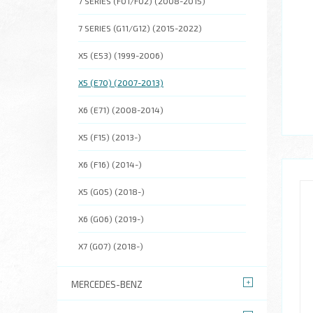
7 SERIES (F01/F02) (2008-2015)
7 SERIES (G11/G12) (2015-2022)
X5 (E53) (1999-2006)
X5 (E70) (2007-2013)
X6 (E71) (2008-2014)
X5 (F15) (2013-)
X6 (F16) (2014-)
X5 (G05) (2018-)
X6 (G06) (2019-)
X7 (G07) (2018-)
MERCEDES-BENZ