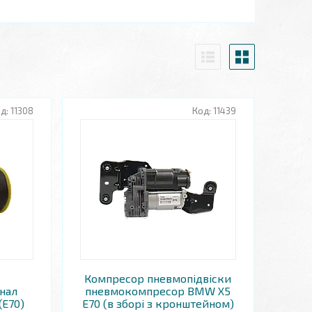
11308
11439
Компресор пневмопідвіски
нал
пневмокомпресор BMW X5
(E70)
E70 (в зборі з кронштейном)