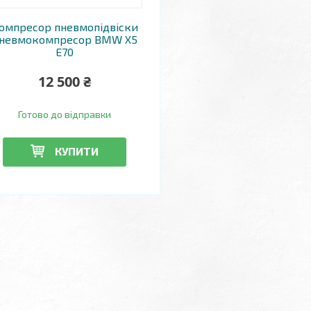
омпресор пневмопідвіски
невмокомпресор BMW X5
E70
12 500 ₴
Готово до відправки
КУПИТИ