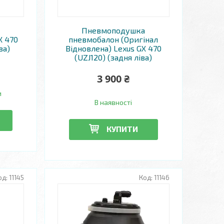
Пневмоподушка
X 470
пневмобалон (Оригінал
ва)
Відновлена) Lexus GX 470
(UZJ120) (задня ліва)
3 900 ₴
и
В наявності
КУПИТИ
11145
11146