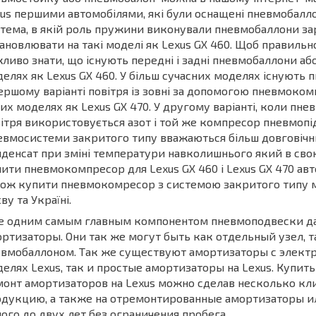
us першими автомобілями, які були оснащені пневмобаллон
тема, в якій роль пружини виконували пневмобаллони за
ановлювати на такі моделі як Lexus GX 460. Щоб правиль
ливо знати, що існують передні і задні пневмобаллони аб
елях як Lexus GX 460. У більш сучасних моделях існують 
ершому варіанті повітря із зовні за допомогою пневмоко
их моделях як Lexus GX 470. У другому варіанті, коли пне
ітря використовується азот і той же компресор пневмопі
вмосистеми закритого типу вважаються більш довговічни
денсат при зміні температури навколишнього який в сво
ити пневмокомпресор для Lexus GX 460 і Lexus GX 470 авт
ож купити пневмокомресор з системою закритого типу мо
ву та Україні.
е одним самым главным компонентом пневмоподвески да
ртизаторы. Они так же могут быть как отдельный узел, т
вмобаллоном. Так же существуют амортизаторы с элект
елях Lexus, так и простые амортизаторы на Lexus. Купит
онт амортизаторов на Lexus можно сделав несколько кли
дукцию, а также на отремонтированные амортизаторы ил
ого до двух лет без ограничения пробега.