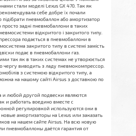
ами стали моделі Lexus GX 470. Так як
рекомендувала себе добре їх почали
но підібрати пневмобаллон або амортизатор
о просто задні пневмобаллони в таких
пневмосистеми відкритого і закритого типу.
мпрессора подається в пневмобаллони в
вмосистема закритого типу в системі замість
двіски подає в пневмобаллони газ.
ми так як в таких системах не утворюється
ю чергу виводить з ладу пневмокомпрессор.
омобілів з системою відкритого типу, а
жна на нашому сайті Airsus з доставкою по
 и любой другой подвески являются
ак и работать воедино вместе с
ронной регулировкой используются они в
ь новые амортизаторы на Lexus или заказать
ков на нашем сайте Airsus. На всю новую
и пневмобаллоны даётся гарантия от