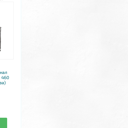
нал
X 460
ва)