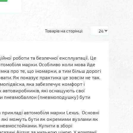
йної роботи та безпечної експлуатації. Це
втомобіля марки. Особливо коли мова йде
мка про те, що іномарки, а тим більш дорогі
вати. Як показує практика це зовсім не так.
мопідвіска, яка забезпечує комфорт і
их автовиробників, які оснащують свої
ти пневмобаллон (пневмоподушку) бути
 прикладі автомобіля марки Lexus. Основні
, які можуть бути як окремими вузлами як
пневмостойками. Купити в зборі
зині Airsus за низькою ціною. У компанії