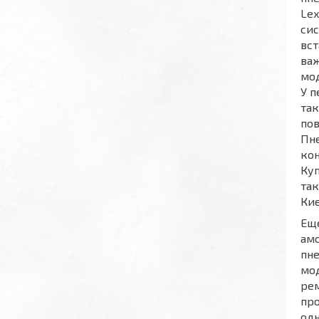
Lex
сис
вст
важ
мод
У п
так
пов
Пне
кон
Куп
так
Киє
Ещ
амо
пне
мод
рем
про
одн