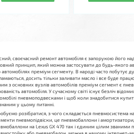
сний, своєчасний ремонт автомобіля є запорукою його наді
овний принцип, який можна застосувати до будь-якого а
 автомобілях преміум сегменту. В народі часто побутує ду
ламаються, досить тільки заливати масло і все буде працю
им з основних вузлів автомобілів преміум сегмент є пнев
ованість автомобіля. У сучасному світі існує безліч відом
омобілі пневмоподвесками і щоб коли знадобитися купи
знаним у цьому питанні.
обуємо розібратися, з чого складається пневмосистема на
менти пневмопідвіски, це пневмобаллони і амортизатори
вмобаллони на Lexus GX 470 так і єдиним цілим званими 
вмостойку або пневмобалон можна в нашому інтернет-мага