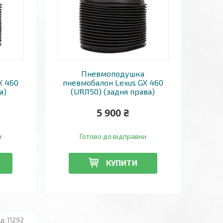
Пневмоподушка
X 460
пневмобалон Lexus GX 460
а)
(URJ150) (задня права)
5 900 ₴
и
Готово до відправки
КУПИТИ
11292