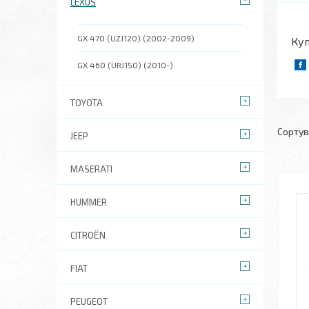
LEXUS
GX 470 (UZJ120) (2002-2009)
Куп
GX 460 (URJ150) (2010-)
TOYOTA
JEEP
MASERATI
HUMMER
CITROËN
FIAT
PEUGEOT