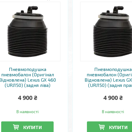
Пневмоподушка
Пневмоподушка
пневмобалон (Оригінал
пневмобалон (Оригі
Відновлена) Lexus GX 460
Відновлена) Lexus G
(URJ150) (задня ліва)
(URJ150) (задня пра
4 900 ₴
4 900 ₴
В наявності
В наявності
КУПИТИ
КУПИТИ