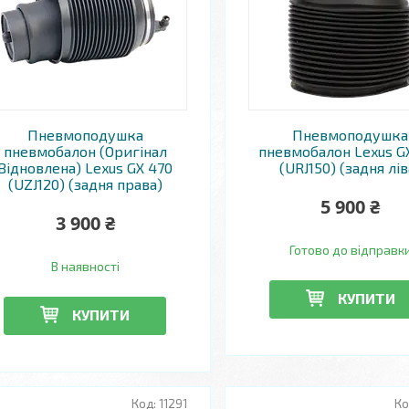
Пневмоподушка
Пневмоподушка
пневмобалон (Оригінал
пневмобалон Lexus G
Відновлена) Lexus GX 470
(URJ150) (задня лів
(UZJ120) (задня права)
5 900 ₴
3 900 ₴
Готово до відправк
В наявності
КУПИТИ
КУПИТИ
11291