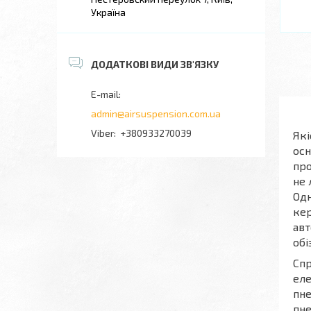
Україна
admin@airsuspension.com.ua
+380933270039
Які
осн
про
не 
Одн
кер
авт
обі
Спр
еле
пне
пне