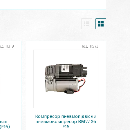
11319
11573
Компресор пневмопідвіски
нал
пневмокомпресор BMW X6
(F16)
F16