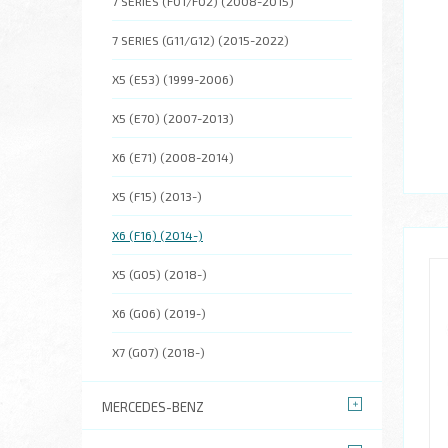
7 SERIES (F01/F02) (2008-2015)
7 SERIES (G11/G12) (2015-2022)
X5 (E53) (1999-2006)
X5 (E70) (2007-2013)
X6 (E71) (2008-2014)
X5 (F15) (2013-)
X6 (F16) (2014-)
X5 (G05) (2018-)
X6 (G06) (2019-)
X7 (G07) (2018-)
MERCEDES-BENZ