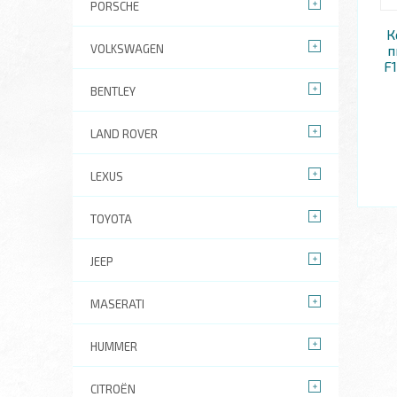
PORSCHE
К
VOLKSWAGEN
п
F
BENTLEY
LAND ROVER
LEXUS
TOYOTA
JEEP
MASERATI
HUMMER
CITROËN