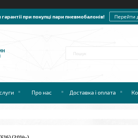
и гарантії при покупці пари пневмобалонів!
Перейти 
ИН
И
слуги
Про нас
Доставка і оплата
Ко
(F16) (2014-)