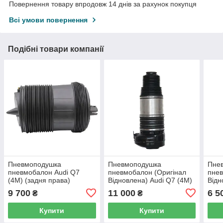
Повернення товару впродовж 14 днів за рахунок покупця
Всі умови повернення
Подібні товари компанії
Пневмоподушка
Пневмоподушка
Пне
пневмобалон Audi Q7
пневмобалон (Оригінал
пнев
(4M) (задня права)
Відновлена) Audi Q7 (4M)
Відн
(передня)
(C7/
9 700
11 000
6 5
₴
₴
Купити
Купити