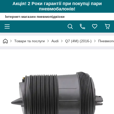
Акція! 2 Роки гарантії при покупці пари
пневмобалонів!
Інтернет-магазин пневмопідвіски
Товари та послуги
Audi
Q7 (4M) (2016-)
Пневмопо