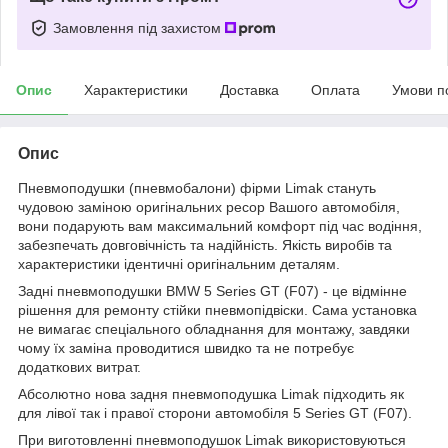
Замовлення під захистом
Опис
Характеристики
Доставка
Оплата
Умови п
Опис
Пневмоподушки (пневмобалони) фірми Limak стануть
чудовою заміною оригінальних ресор Вашого автомобіля,
вони подарують вам максимальний комфорт під час водіння,
забезпечать довговічність та надійність. Якість виробів та
характеристики ідентичні оригінальним деталям.
Задні пневмоподушки BMW 5 Series GT (F07) - це відмінне
рішення для ремонту стійки пневмопідвіски. Сама установка
не вимагає спеціального обладнання для монтажу, завдяки
чому їх заміна проводитися швидко та не потребує
додаткових витрат.
Абсолютно нова задня пневмоподушка Limak підходить як
для лівої так і правої сторони автомобіля 5 Series GT (F07).
При виготовленні пневмоподушок Limak використовуються