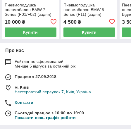
Пневмоподушка
Пневмоподушка
Пне
пневмобалон BMW 7
пневмобалон BMW 5
пнев
Series (F01/F02) (задня)
Series (F11) (задня)
Відн
GT (
10 000
4 500
3 5
₴
₴
Купити
Купити
Про нас
Рейтинг не сформований
Менше 5 відгуків за останній рік
Працює з 27.09.2018
м. Київ
Нестеровский переулок 7, Київ, Україна
Контакти
Сьогодні працює з 10:00 до 19:00
Показати весь графік роботи