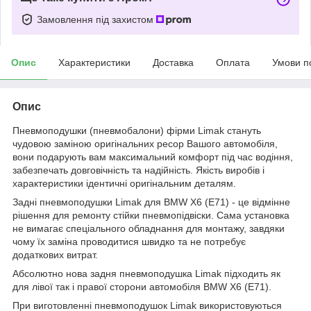
Замовлення під захистом
Опис
Характеристики
Доставка
Оплата
Умови п
Опис
Пневмоподушки (пневмобалони) фірми Limak стануть
чудовою заміною оригінальних ресор Вашого автомобіля,
вони подарують вам максимальний комфорт під час водіння,
забезпечать довговічність та надійність. Якість виробів і
характеристики ідентичні оригінальним деталям.
Задні пневмоподушки Limak для BMW X6 (E71) - це відмінне
рішення для ремонту стійки пневмопідвіски. Сама установка
не вимагає спеціального обладнання для монтажу, завдяки
чому їх заміна проводитися швидко та не потребує
додаткових витрат.
Абсолютно нова задня пневмоподушка Limak підходить як
для лівої так і правої сторони автомобіля BMW X6 (E71).
При виготовленні пневмоподушок Limak використовуються