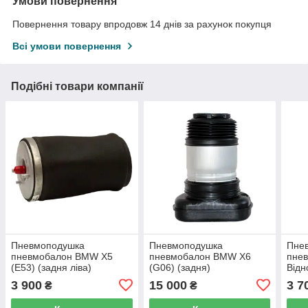
Умови повернення
Повернення товару впродовж 14 днів за рахунок покупця
Всі умови повернення
Подібні товари компанії
Пневмоподушка
Пневмоподушка
Пне
пневмобалон BMW X5
пневмобалон BMW X6
пнев
(E53) (задня ліва)
(G06) (задня)
Від
(F16
3 900
15 000
3 7
₴
₴