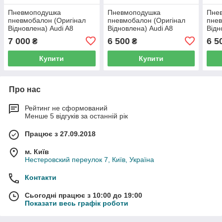
Пневмоподушка
Пневмоподушка
Пне
пневмобалон (Оригінал
пневмобалон (Оригінал
пнев
Відновлена) Audi A8
Відновлена) Audi A8
Відн
(D3/4E) (передня)
(D3/4E) (задня ліва)
(D3/
7 000
6 500
6 5
₴
₴
Купити
Купити
Про нас
Рейтинг не сформований
Менше 5 відгуків за останній рік
Працює з 27.09.2018
м. Київ
Нестеровский переулок 7, Київ, Україна
Контакти
Сьогодні працює з 10:00 до 19:00
Показати весь графік роботи