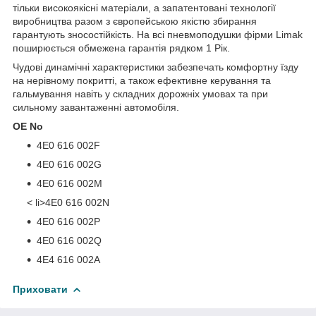
тільки високоякісні матеріали, а запатентовані технології
виробництва разом з європейською якістю збирання
гарантують зносостійкість. На всі пневмоподушки фірми Limak
поширюється обмежена гарантія рядком 1 Рік.
Чудові динамічні характеристики забезпечать комфортну їзду
на нерівному покритті, а також ефективне керування та
гальмування навіть у складних дорожніх умовах та при
сильному завантаженні автомобіля.
OE No
4E0 616 002F
4E0 616 002G
4E0 616 002M
< li>4E0 616 002N
4E0 616 002P
4E0 616 002Q
4E4 616 002A
Приховати