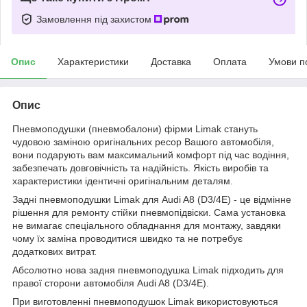
Замовлення під захистом
Опис
Характеристики
Доставка
Оплата
Умови п
Опис
Пневмоподушки (пневмобалони) фірми Limak стануть
чудовою заміною оригінальних ресор Вашого автомобіля,
вони подарують вам максимальний комфорт під час водіння,
забезпечать довговічність та надійність. Якість виробів та
характеристики ідентичні оригінальним деталям.
Задні пневмоподушки Limak для Audi A8 (D3/4E) - це відмінне
рішення для ремонту стійки пневмопідвіски. Сама установка
не вимагає спеціального обладнання для монтажу, завдяки
чому їх заміна проводитися швидко та не потребує
додаткових витрат.
Абсолютно нова задня пневмоподушка Limak підходить для
правої сторони автомобіля Audi A8 (D3/4E).
При виготовленні пневмоподушок Limak використовуються