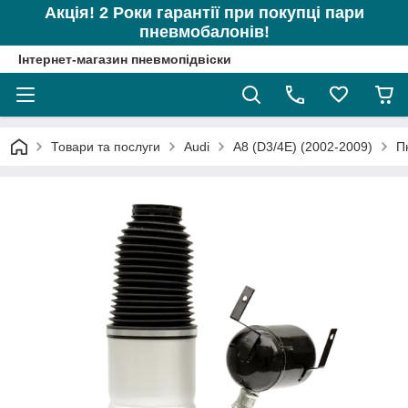
Акція! 2 Роки гарантії при покупці пари
пневмобалонів!
Інтернет-магазин пневмопідвіски
Товари та послуги
Audi
A8 (D3/4E) (2002-2009)
П