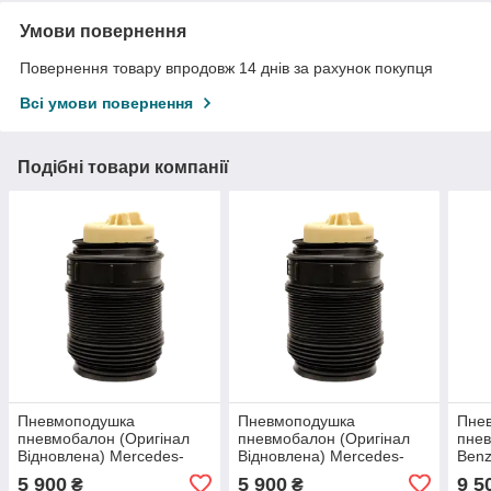
Умови повернення
Повернення товару впродовж 14 днів за рахунок покупця
Всі умови повернення
Подібні товари компанії
Пневмоподушка
Пневмоподушка
Пне
пневмобалон (Оригінал
пневмобалон (Оригінал
пнев
Відновлена) Mercedes-
Відновлена) Mercedes-
Benz
Benz CLS Class W218
Benz CLS Class W218
(пер
5 900
5 900
9 5
₴
₴
(задня ліва)
(задня права)