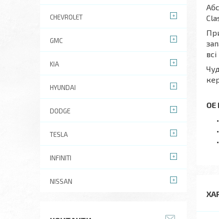
Абс
CHEVROLET
Cla
При
GMC
зап
всі
KIA
Чуд
кер
HYUNDAI
OE
DODGE
TESLA
INFINITI
NISSAN
ХА