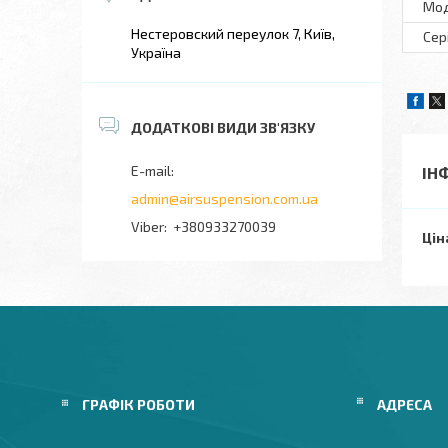
Мо
Нестеровский переулок 7, Київ,
Сер
Україна
ІН
admin@airsuspension.com.ua
+380933270039
Цін
ГРАФІК РОБОТИ