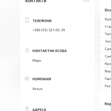
КОНТАКТИ
Ос
Кра
Ста
+380 (93) 327-00-39
Тип
Тип
Сум
Сум
Марк
Кро
Вир
Гар
Роз
Airsus
Ко