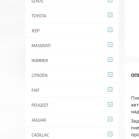
LEXUS
TOYOTA
JEEP
MASERATI
HUMMER
CITROËN
FIAT
Пне
авт
PEUGEOT
над
JAGUAR
Зад
пне
про
CADILLAC