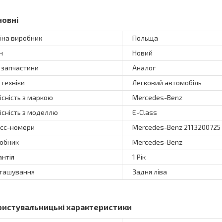
новні
їна виробник
Польща
н
Новий
 запчастини
Аналог
 техніки
Легковий автомобіль
існість з маркою
Mercedes-Benz
існість з моделлю
E-Class
сс-номери
Mercedes-Benz 2113200725
обник
Mercedes-Benz
антія
1 Рік
ташування
Задня ліва
ристувальницькі характеристики