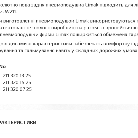
олютно нова задня пневмоподушка Limak підходить для лі
ss W211.
 виготовленні пневмоподушок Limak використовуються ті
атентовані технології виробництва разом з європейською 
 пневмоподушки фірми Limak поширюється обмежена гаран
ові динамічні характеристики забезпечать комфортну їзд
ування та гальмування навіть у складних дорожніх умовах
 No
211 320 13 25
211 320 15 25
211 320 07 25
РАКТЕРИСТИКИ