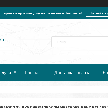
и гарантії при покупці пари пневмобалонів!
Перейти 
ИН
И
слуги
Про нас
Доставка і оплата
Ко
ЕВМОПОДУШКА ПНЕВМОБАЛОН MERCEDES-BENZ E CLASS W