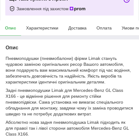
Замовлення під захистом
Опис
Характеристики
Доставка
Оплата
Умови п
Опис
Пневмоподушки (пневмобалони) фірми Limak стануть
чудовою заміною оригінальних ресор Вашого автомобіля,
вони подарують вам максимальний комфорт під час водіння,
забезпечать довговічність та надійність. Якість виробів та
характеристики ідентичні оригінальним деталям.
Задні пневмоподушки Limak для Mercedes-Benz GL Class
X166 - це відмінне рішення для ремонту стійки
пневмопідвіски. Сама установка не вимагає спеціального
обладнання для монтажу, завдяки чому їх заміна проводитися
швидко та не потребує додаткових витрат.
Абсолютно нова задня пневмоподушка Limak підходить як
для правої так і лівої сторони автомобіля Mercedes-Benz GL
Class X166.