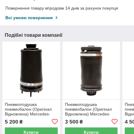
Повернення товару впродовж 14 днів за рахунок покупця
Всі умови повернення
Подібні товари компанії
Пневмоподушка
Пневмоподушка
Пне
пневмобалон (Оригінал
пневмобалон (Оригінал
пнев
Відновлена) Mercedes-
Відновлена) Mercedes-
Відн
Benz GL Class X164
Benz GL Class X164
Benz
5 200
3 500
4 5
₴
₴
(передня)
(задня)
(зад
Купити
Купити