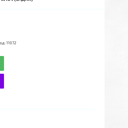
од:
11072