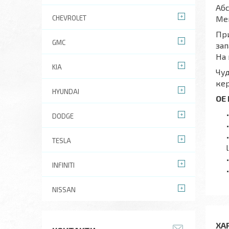
Абс
CHEVROLET
Mer
При
GMC
зап
На 
KIA
Чуд
кер
HYUNDAI
OE
DODGE
TESLA
l
INFINITI
NISSAN
ХА