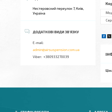
Ко
Нестеровский переулок 7, Київ,
Мо
Україна
Сер
admin@airsuspension.com.ua
ІН
+380933270039
Цін