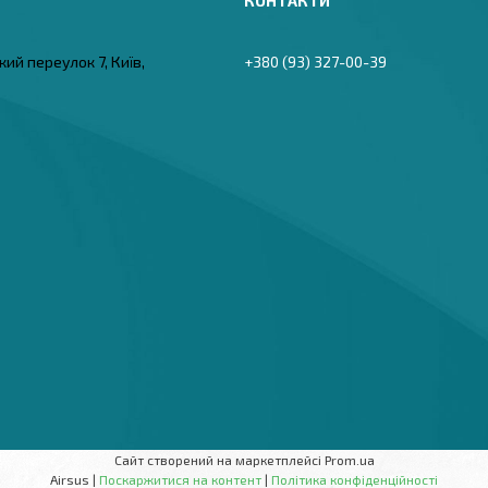
ий переулок 7, Київ,
+380 (93) 327-00-39
Сайт створений на маркетплейсі
Prom.ua
Airsus |
Поскаржитися на контент
|
Політика конфіденційності