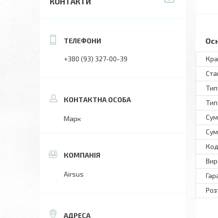
КОНТАКТИ
Ос
+380 (93) 327-00-39
Кра
Ста
Тип
Тип
Сум
Марк
Сум
Код
Вир
Airsus
Гар
Роз