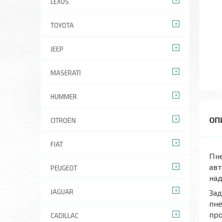
LEXUS
TOYOTA
JEEP
MASERATI
HUMMER
CITROËN
FIAT
Пне
авт
PEUGEOT
над
JAGUAR
Зад
пне
про
CADILLAC