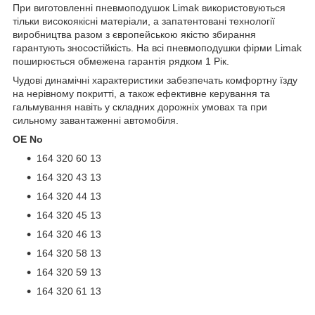
При виготовленні пневмоподушок Limak використовуються
тільки високоякісні матеріали, а запатентовані технології
виробництва разом з європейською якістю збирання
гарантують зносостійкість. На всі пневмоподушки фірми Limak
поширюється обмежена гарантія рядком 1 Рік.
Чудові динамічні характеристики забезпечать комфортну їзду
на нерівному покритті, а також ефективне керування та
гальмування навіть у складних дорожніх умовах та при
сильному завантаженні автомобіля.
OE No
164 320 60 13
164 320 43 13
164 320 44 13
164 320 45 13
164 320 46 13
164 320 58 13
164 320 59 13
164 320 61 13