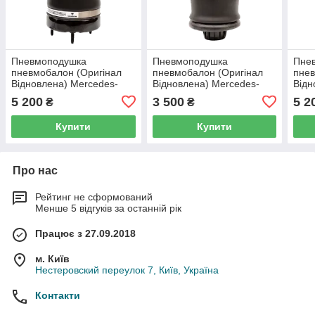
Пневмоподушка
Пневмоподушка
Пне
пневмобалон (Оригінал
пневмобалон (Оригінал
пнев
Відновлена) Mercedes-
Відновлена) Mercedes-
Відн
Benz M Class W164
Benz M Class W164
Benz
5 200
3 500
5 2
₴
₴
(передня)
(задня)
(пер
Купити
Купити
Про нас
Рейтинг не сформований
Менше 5 відгуків за останній рік
Працює з 27.09.2018
м. Київ
Нестеровский переулок 7, Київ, Україна
Контакти