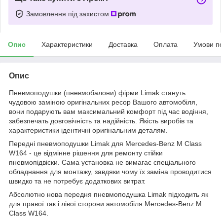
Замовлення під захистом
Опис
Характеристики
Доставка
Оплата
Умови п
Опис
Пневмоподушки (пневмобалони) фірми Limak стануть
чудовою заміною оригінальних ресор Вашого автомобіля,
вони подарують вам максимальний комфорт під час водіння,
забезпечать довговічність та надійність. Якість виробів та
характеристики ідентичні оригінальним деталям.
Передні пневмоподушки Limak для Mercedes-Benz M Class
W164 - це відмінне рішення для ремонту стійки
пневмопідвіски. Сама установка не вимагає спеціального
обладнання для монтажу, завдяки чому їх заміна проводитися
швидко та не потребує додаткових витрат.
Абсолютно нова передня пневмоподушка Limak підходить як
для правої так і лівої сторони автомобіля Mercedes-Benz M
Class W164.